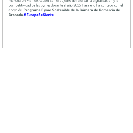
marcha un Plan de Acción con el objetivo de reforzar la digitalización y la
competitividad de las pymes durante el año 2025. Para ello ha contado con el
apoyo del
Programa Pyme Sostenible de la Cámara de Comercio de
Granada.
#EuropaSeSiente