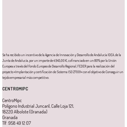
Se ha recibido un incentivo de la Agencia de Innovación y Desarrollo de Andalucía IDEA, de la
Junta de Andalucía, por un importe de 4.945,00 €, cofinanciado en un 80% por la Unión
Europea a través del Fondo Europeo de Desarrollo Regional, FEDER para la realización del
proyecto «Implantación y certificación de Sistema ISO 27001» con el objetivo de Conseguir un
tejido empresarial más competitivo.
CENTROMIPC
CentroMipc
Polígono Industrial Juncaril, Calle Loja 121,
18220 Albolote (Granada)
Granada
Tlf: 958 49 12 07