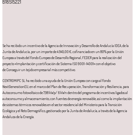
B18515221
Se ha recibido un incentivo de la Agencia de Innovación y Desarrollo de Andalucía IDEA, de la
Junta de Andalucía, por un importe de 4.945,00 €, cofinanciado en un 80% por la Unión
Europea a través del Fondo Europeo de Desarrollo Regional, FEDER para la realización del
proyecto «Implantación y certificación de Sistema ISO 9001-14001» con el objetivo
de Conseguir un tejido empresarial más competitivo.
CENTROMIPC SL ha recibido una ayuda de la Unión Europea con cargo al Fondo
NextGenerationEU, en el marco del Plan de Recuperación, Transformación y Resiliencia, para
Autoconsumo fotovoltaico de 7,98 kWp/ 6 kWn dentro del programa de incentivos ligados al
autoconsumo y almacenamiento, con fuentes de energía renovable, así como la implantación
de sistemas térmicos renovables en el sector residencial del Ministerio para la Transición
Ecológica y el Reto Demográfico, gestionado por la Junta de Andalucía, a través de la Agencia
Andaluza de la Energía.