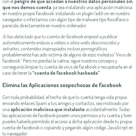
con el
peligro de que accedan a nuestros datos personales sin
que nos demos cuenta
, ya sea instalando una aplicación maliciosa
en nuestro propio Facebook, instalando un plugin/add-on en nuestro
navegador o infectarnos con algún tipo de malware tipo Koodface o
parecido directamente en nuestro ordenador.
Si has detectado que tu cuenta de Facebook empezó a publicar
automáticamente enlaces a vídeos o sitios webs desconocidos y
extraños, contenidos inapropiados incluso pornográficos
,
probablemente has sido víctima de alguno de esos molestos “Virus de
Facebook”. Pero no pierdas la calma, sigue nuestros consejos y
conseguirás limpiar tu cuenta de virus de Facebook o recuperarla en el
caso de tener la
“cuenta de Facebook hackeada”
.
Elimina las Aplicaciones sospechosas de Facebook
Con toda probabilidad, el hecho de que tu cuenta tenga vida propia
enviando enlaces Spam a tus amigos y contactos, sea motivado por
una
aplicación maliciosa que instalaste
accidentalmente. Todas
las aplicaciones de Facebook poseen unos permisos a tu cuenta y bien
puedes haberle permitido el acceso a dicha aplicación desde tu propia
cuenta de Facebook o copiando y pegando algún código JavaScript en
tu navegador.