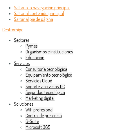
Saltar a la navegación principal
Saltar al contenido principal
Saltar al pie de página
Centromipc
Sectores
Pymes
Organismos e instituciones
Educación
Servicios
Consultoría tecnológica
Equipamiento tecnológico
Servicios Cloud
Soporte y servicios TIC
Seguridad tecnológica
Marketing digital
Soluciones
Wifi profesional
Control de presencia
G-Suite
Microsoft 365